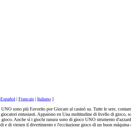
|
Español
|
Français
|
Italiano
]
i UNO sono più Favorito por Giocare al casinò su. Tutte le sere, contar
 giocatori entusiasti. Appaiono en Una moltitudine di livello di gioco, s
al gioco. Anche sí i giochi ranura sono di gioco UNO strumento d'azzard
 di e di vienen il divertimento e l'eccitazione gioco di un buon máquina 