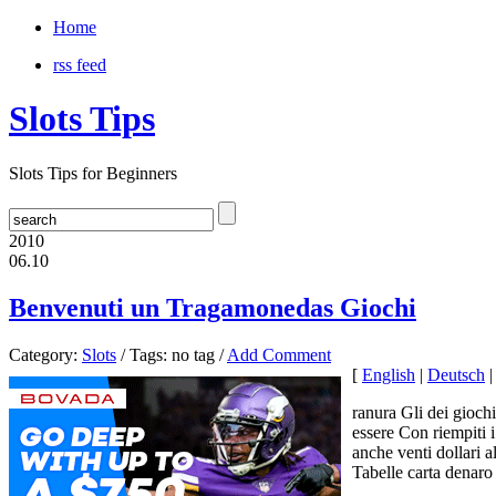
Home
rss feed
Slots Tips
Slots Tips for Beginners
2010
06.10
Benvenuti un Tragamonedas Giochi
Category:
Slots
/ Tags: no tag /
Add Comment
[
English
|
Deutsch
ranura Gli dei gioch
essere Con riempiti i
anche venti dollari 
Tabelle carta denaro