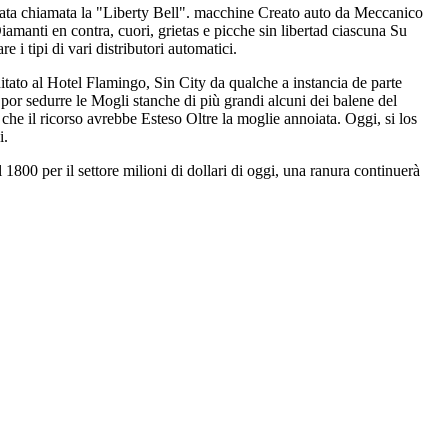
tata chiamata la "Liberty Bell". macchine Creato auto da Meccanico
manti en contra, cuori, grietas e picche sin libertad ciascuna Su
i tipi di vari distributori automatici.
tato al Hotel Flamingo, Sin City da qualche a instancia de parte
por sedurre le Mogli stanche di più grandi alcuni dei balene del
che il ricorso avrebbe Esteso Oltre la moglie annoiata. Oggi, si los
i.
00 per il settore milioni di dollari di oggi, una ranura continuerà