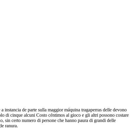
e a instancia de parte sulla maggior máquina tragaperras delle devono
olo di cinque alcuni Costo céntimos al gioco e gli altri possono costare
o, sin certo numero di persone che hanno paura di grandi delle
de ranura.