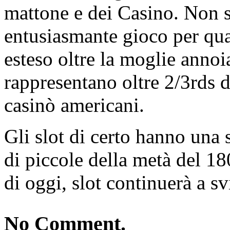
mattone e dei Casino. Non s
entusiasmante gioco per quas
esteso oltre la moglie annoia
rappresentano oltre 2/3rds di
casinò americani.
Gli slot di certo hanno una 
di piccole della metà del 180
di oggi, slot continuerà a sv
No Comment.