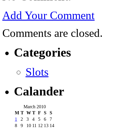
Add Your Comment
Comments are closed.
Categories
Slots
Calander
March 2010
M
T
W
T
F
S
S
1
2
3
4
5
6
7
8
9
10
11
12
13
14