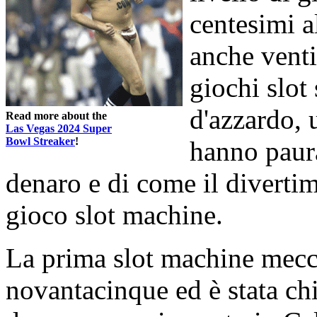
centesimi a
anche venti
giochi slot
d'azzardo, 
Read more about the
Las Vegas 2024 Super
Bowl Streaker
!
hanno paura
denaro e di come il divertim
gioco slot machine.
La prima slot machine mecca
novantacinque ed è stata ch