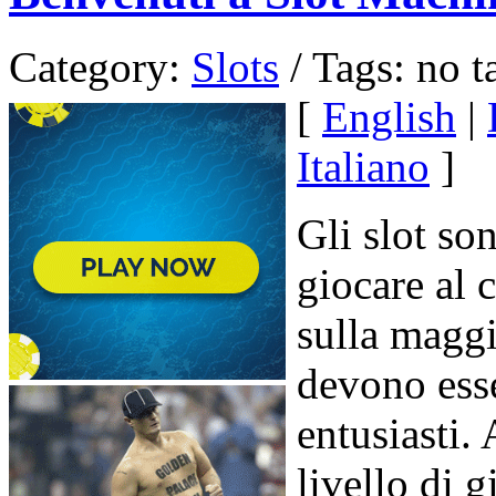
Category:
Slots
/ Tags: no t
[
English
|
Italiano
]
Gli slot so
giocare al c
sulla maggi
devono esse
entusiasti.
livello di 