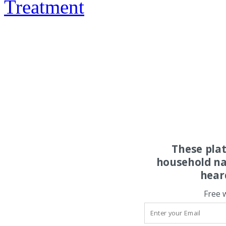
Treatment
These pla
household na
hear
Free 