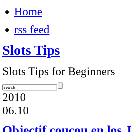
Home
rss feed
Slots Tips
Slots Tips for Beginners
2010
06.10
Objectif coucou en los 