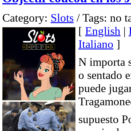
Category:
Slots
/ Tags: no t
[
English
|
Italiano
]
N importa s
o sentado e
puede jugar
Tragamoned
supuesto Po