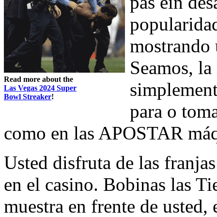
pas ein des
popularidad
mostrando u
Seamos, la
Read more about the
simplemente
Las Vegas 2024 Super
Bowl Streaker
!
para o tom
como en las APOSTAR máqu
Usted disfruta de las franja
en el casino. Bobinas las Ti
muestra en frente de usted, 