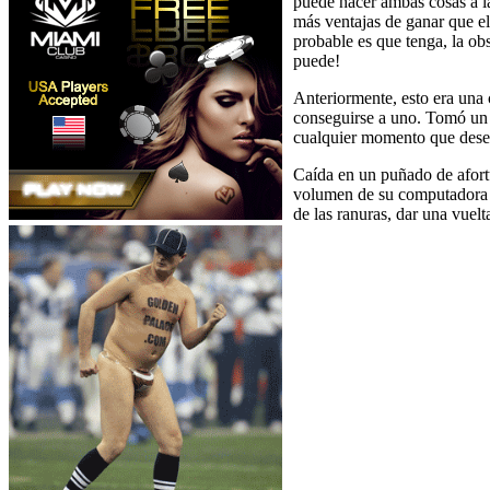
puede hacer ambas cosas a l
más ventajas de ganar que e
probable es que tenga, la ob
puede!
Anteriormente, esto era una 
conseguirse a uno. Tomó un 
cualquier momento que desee.
Caída en un puñado de afortu
volumen de su computadora pa
de las ranuras, dar una vue