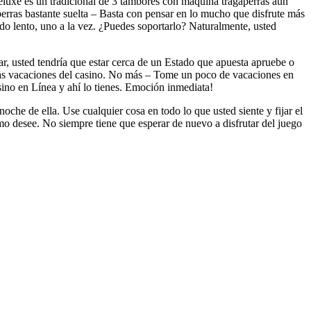
luxe es un tradicional de 3 tambores con máquina tragaperras aún
rras bastante suelta – Basta con pensar en lo mucho que disfrute más
ido lento, uno a la vez. ¿Puedes soportarlo? Naturalmente, usted
r, usted tendría que estar cerca de un Estado que apuesta apruebe o
nas vacaciones del casino. No más – Tome un poco de vacaciones en
sino en Línea y ahí lo tienes. Emoción inmediata!
che de ella. Use cualquier cosa en todo lo que usted siente y fijar el
o desee. No siempre tiene que esperar de nuevo a disfrutar del juego