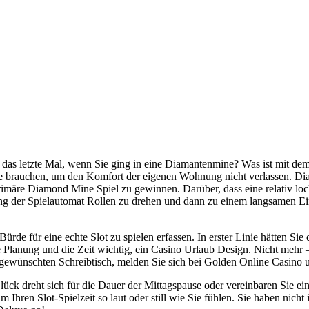
 das letzte Mal, wenn Sie ging in eine Diamantenmine? Was ist mit dem 
 brauchen, um den Komfort der eigenen Wohnung nicht verlassen. Diam
primäre Diamond Mine Spiel zu gewinnen. Darüber, dass eine relativ lo
ng der Spielautomat Rollen zu drehen und dann zu einem langsamen Einh
rde für eine echte Slot zu spielen erfassen. In erster Linie hätten Sie 
ene Planung und die Zeit wichtig, ein Casino Urlaub Design. Nicht me
n gewünschten Schreibtisch, melden Sie sich bei Golden Online Casino u
lück dreht sich für die Dauer der Mittagspause oder vereinbaren Sie e
m Ihren Slot-Spielzeit so laut oder still wie Sie fühlen. Sie haben nich