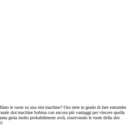
 filato le ruote su una slot machine? Ora siete in grado di fare entrambe
ionale slot machine bobina con ancora più vantaggi per vincere quella
ta gioia molto probabilmente avrà, osservando le ruote della slot
ò!