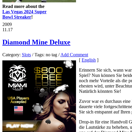
Read more about the
Las Vegas 2024 Super
Bowl Streaker
!
2009
11.17
Diamond Mine Deluxe
Category:
Slots
/ Tags: no tag /
Add Comment
[
English
]
Erinnern Sie sich, wann war
Spiel? Nun können Sie beide
noch mehr Vorteile als die 
ehesten wird, unter Beachtu
Natürlich könnten Sie!
Zuvor war es durchaus eine Bü
dauerte viele fortgeschritt
Sie sich entspannt auf Ihre
Drop-in für eine Handvoll G
die Lautstärke zu beheben, u