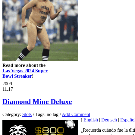
Read more about the
Las Vegas 2024 Super
Bowl Streaker
!
2009
11.17
Diamond Mine Deluxe
Category:
Slots
/ Tags: no tag /
Add Comment
[
English
|
Deutsch
|
Españo
¿Recuerda cuándo fue la últ