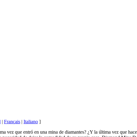
l
|
Français
|
Italiano
]
ima vez que entró en una mina de diamantes? ¿Y la última vez que hace