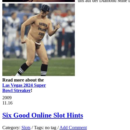
uns auf der Diamond Mine 
Read more about the
Las Vegas 2024 Super
Bowl Streaker
!
2009
11.16
Six Good Online Slot Hints
Category:
Slots
/ Tags: no tag /
Add Comment