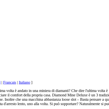
l
|
Français
|
Italiano
]
ltima volta è andato in una miniera di diamanti? Che dire l'ultima volta è
ciare il comfort della propria casa. Diamond Mine Deluxe è un 3 tradiz
 Inoltre che una macchina abbastanza loose slot – Basta pensare a quan
a d'arresto lento, uno alla volta. Si può sopportare? Naturalmente si pu